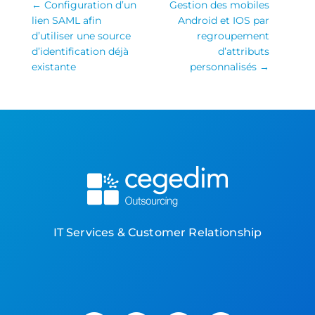
←
Configuration d’un
Gestion des mobiles
lien SAML afin
Android et IOS par
d’utiliser une source
regroupement
d’identification déjà
d’attributs
existante
personnalisés
→
IT Services & Customer Relationship